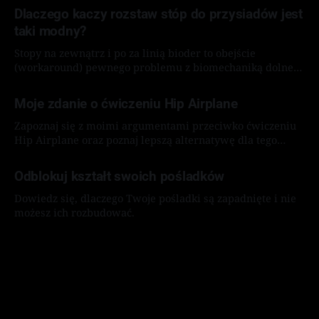
Dlaczego kaczy rozstaw stóp do przysiadów jest
taki modny?
Stopy na zewnątrz i po za linią bioder to obejście
(workaround) pewnego problemu z biomechaniką dolnego
łańcucha kinematycznego.
By Karol „Crofty Snake” Domański
07 sie 2026
Moje zdanie o ćwiczeniu Hip Airplane
Zapoznaj się z moimi argumentami przeciwko ćwiczeniu
Hip Airplane oraz poznaj lepszą alternatywę dla tego
ćwiczenia.
By Karol „Crofty Snake” Domański
27 lip 2026
Odblokuj kształt swoich pośladków
Dowiedz się, dlaczego Twoje pośladki są zapadnięte i nie
możesz ich rozbudować.
By Karol „Crofty Snake” Domański
27 lip 2026