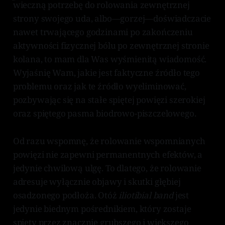
wieczną potrzebę do rolowania zewnętrznej
strony swojego uda, albo—gorzej—doświadczacie
nawet trwającego godzinami po zakończeniu
aktywności fizycznej bólu po zewnętrznej stronie
kolana, to mam dla Was wyśmienitą wiadomość.
Wyjaśnię Wam, jakie jest faktyczne źródło tego
problemu oraz jak te źródło wyeliminować,
pozbywając się na stałe spiętej powięzi szerokiej
oraz spiętego pasma biodrowo-piszczelowego.
Od razu wspomnę, że rolowanie wspomnianych
powięzi nie zapewni permanentnych efektów, a
jedynie chwilową ulgę. To dlatego, że rolowanie
adresuje wyłącznie objawy i skutki głębiej
osadzonego podłoża. Otóż
iliotibial
band
jest
jedynie biednym pośrednikiem, który zostaje
spięty przez znacznie grubszego i większego