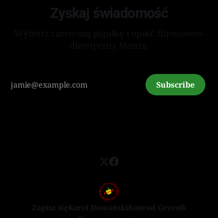
Zyskaj świadomość
Wybierz czerwoną pigułkę i opuść fitnessowo-
dietetyczny Matrix.
Subscribe
Zapisz się
Karol Domański
Konrad Grzesik