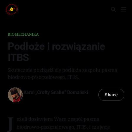
BIOMECHANIKA
Podłoże i rozwiązanie
ITBS
Skutecznie pozbądź się podłoża zespołu pasma
biodrowo-piszczelowego, ITBS.
Karol „Crofty Snake” Domański
Share
21 maj 2026
—
3 min read
J
eżeli doskwiera Wam zespół pasma
biodrowo-piszczelowego, ITBS, i czujecie