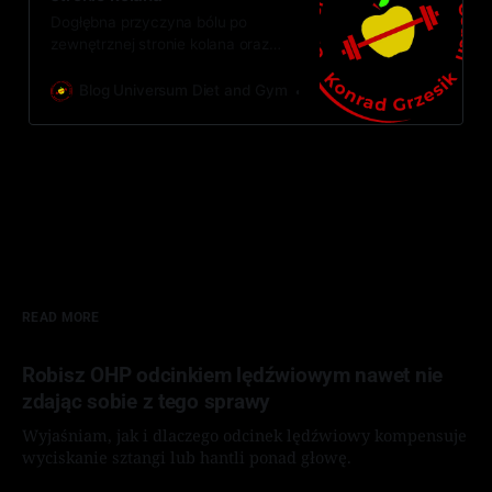
Dogłębna przyczyna bólu po
zewnętrznej stronie kolana oraz
skuteczny sposób pozbycia się
tego problemu.
Blog Universum Diet and Gym
Karol „Crofty Snake” Dom
READ MORE
Robisz OHP odcinkiem lędźwiowym nawet nie
zdając sobie z tego sprawy
Wyjaśniam, jak i dlaczego odcinek lędźwiowy kompensuje
wyciskanie sztangi lub hantli ponad głowę.
By Karol „Crofty Snake” Domański
07 sie 2026