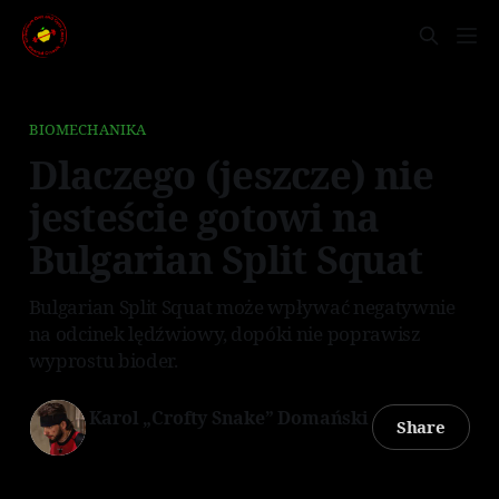
BIOMECHANIKA
Dlaczego (jeszcze) nie
jesteście gotowi na
Bulgarian Split Squat
Bulgarian Split Squat może wpływać negatywnie
na odcinek lędźwiowy, dopóki nie poprawisz
wyprostu bioder.
Karol „Crofty Snake” Domański
Share
27 maj 2026
—
3 min read