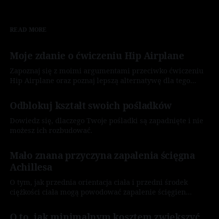
READ MORE
Moje zdanie o ćwiczeniu Hip Airplane
Zapoznaj się z moimi argumentami przeciwko ćwiczeniu
Hip Airplane oraz poznaj lepszą alternatywę dla tego
ćwiczenia.
By Karol „Crofty Snake” Domański
27 lip 2026
Odblokuj kształt swoich pośladków
Dowiedz się, dlaczego Twoje pośladki są zapadnięte i nie
możesz ich rozbudować.
By Karol „Crofty Snake” Domański
27 lip 2026
Mało znana przyczyna zapalenia ścięgna
Achillesa
O tym, jak przednia orientacja ciała i przedni środek
ciężkości ciała mogą powodować zapalenie ścięgien
Achillesa.
By Karol „Crofty Snake” Domański
09 lip 2026
O to, jak minimalnym kosztem zwiększyć