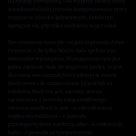
na rotację zewnętrzną i na wyprost biodra, który
u większości ludzi zostanie kompensowany przez
wyprost w odcinku lędźwiowym. Defekt ten
spotęguje się, gdy tylko zejdziemy w przysiad.
Nie zrozumcie mnie źle—to jest naprawdę dobre
ćwiczenie, o ile tylko Wasze ciało spełnia jego
minimalne wymagania. Wymaganiem tym jest
pełna zdolność ciała do wyprostu biodra, to jest,
do rotacji zewnętrznej kości udowej w stawie
biodrowym i do umieszczenia jej pod lub za
miednicą. Ruch ten jest, niestety, mocno
ograniczony z powodu nieprawidłowego
ułożenia miednicy, to jest—u zdecydowanej
większości ludzkości—z powodu
przodopochylenia miednicy, albo—u niektórych
ludzi—z powodu jej tyłopochylenia.