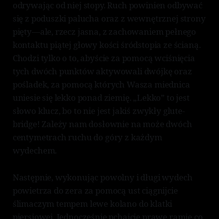
odrywając od niej stopy. Ruch powinien odbywać
się z poduszki palucha oraz z wewnętrznej strony
pięty—ale, rzecz jasna, z zachowaniem pełnego
kontaktu piątej głowy kości śródstopia ze ścianą.
Chodzi tylko o to, abyście za pomocą wciśnięcia
tych dwóch punktów aktywowali dwójkę oraz
pośladek, za pomocą których Wasza miednica
uniesie się lekko ponad ziemię. „Lekko” to jest
słowo klucz, bo to nie jest jakiś zwykły glute-
bridge! Zależy nam dosłownie na może dwóch
centymetrach ruchu do góry z każdym
wydechem.
Następnie, wykonując powolny i długi wydech
powietrza do zera za pomocą ust ciągnijcie
ślimaczym tempem lewe kolano do klatki
piersiowej. Jednocześnie pchajcie prawe ramię co