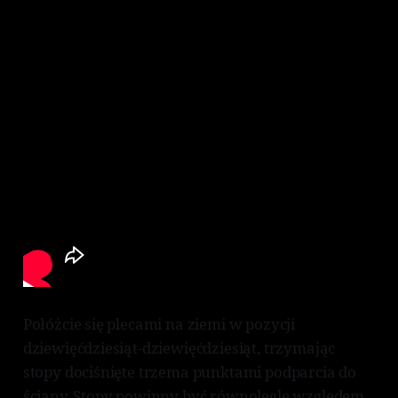
Połóżcie się plecami na ziemi w pozycji
dziewięćdziesiąt-dziewięćdziesiąt, trzymając
stopy dociśnięte trzema punktami podparcia do
ściany. Stopy powinny być równolegle względem