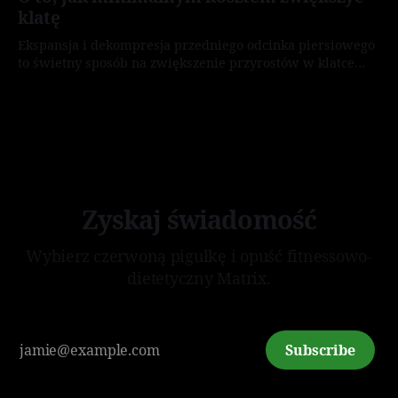
klatę
Ekspansja i dekompresja przedniego odcinka piersiowego
to świetny sposób na zwiększenie przyrostów w klatce
piersiowej.
By Karol „Crofty Snake” Domański
30 cze 2026
Zyskaj świadomość
Wybierz czerwoną pigułkę i opuść fitnessowo-
dietetyczny Matrix.
Subscribe